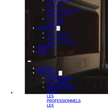
Pourquoi Me
Choisir ?
Déroulement D’une
Séance Photo
Foire Aux
Questions
A PROPOS
Qui Suis-Je ?
Publications
Presse Et Médias
CONTACT
BLOG
ACCUEIL
PORTFOLIO
LES CHEVAUX
LES CHIENS
LES CAVALIERS
(ÈRES)
LES
PROFESSIONNELS
LES