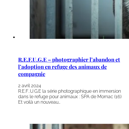
R.E.F.U.G.E – photographier l’abandon et
l’adoption en refuge des animaux de
compagnie
2 avril 2024
R.E.F..U.G.E la série photographique en immersion
dans le refuge pour animaux : SPA de Mornac (16)
Et voilà un nouveau…