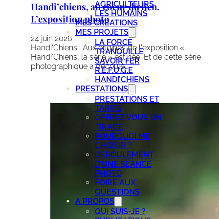
AGRICULTEURS
Handi’chiens, au coeur du lien.
LES HUMAINS
L’exposition photo
MES CRÉATIONS
MES PROJETS
24 juin 2026
LA FORCE
Handi'Chiens : Aux origines de l'exposition «
TRANQUILLE
Handi'Chiens, la série » est née. Et de cette série
SAVOIR FER
photographique a découlé…
R.E.F.U.G.E
HANDI’CHIENS
PRESTATIONS
PRESTATIONS ET
TARIFS
OFFREZ VOUS UN
TIRAGE
POURQUOI ME
CHOISIR ?
DÉROULEMENT
D’UNE SÉANCE
PHOTO
FOIRE AUX
QUESTIONS
A PROPOS
QUI SUIS-JE ?