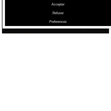
Accepter
Refuser
Preferences
Handi’Chiens : Aux origines de
l’exposition
« Handi’Chiens, la série » est née.
Et de cette
série photographique a découlé une exposition.
Pour en comprendre toute la portée, il faut
remonter le temps, revenir à la genèse de ce
projet et en poser le contexte.