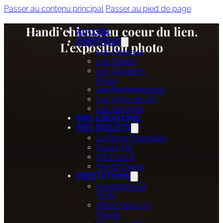
Passer au contenu principal
Passer au pied de page
Grain de Pixel
Handi’chiens, au coeur du lien.
ACCUEIL
PORTFOLIO
L’exposition photo
Les Chevaux
Les Chiens
Les Cavaliers
(ères)
Les Professionnels
Les Agriculteurs
Les Humains
MES CRÉATIONS
MES PROJETS
La Force Tranquille
Savoir Fer
R.E.F.U.G.E
Handi’Chiens
PRESTATIONS
Prestations Et
Tarifs
Offrez Vous Un
Tirage