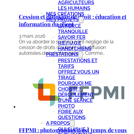
AGRICULTEURS
LES HUMAINS
MES CRÉATIONS
Cession et diffusion de droit : éducation et
MES PROJETS
information du client
LA FORCE
TRANQUILLE
3 mars 2026
SAVOIR FER
On va aborder le sujet souvent négligé de la
R.E.F.U.G.E
cession de droits d’auteurs et la diffusion
HANDI’CHIENS
autorisées des photographies. Comme…
PRESTATIONS
PRESTATIONS ET
TARIFS
OFFREZ VOUS UN
TIRAGE
POURQUOI ME
CHOISIR ?
DÉROULEMENT
D’UNE SÉANCE
PHOTO
FOIRE AUX
QUESTIONS
A PROPOS
FFPMI : photographes il est temps de vous
QUI SUIS-JE ?