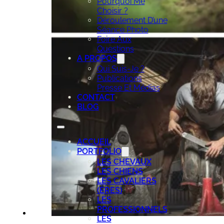
Pourquoi Me
Choisir ?
Déroulement D’une
Séance Photo
Foire Aux
Questions
A PROPOS
Qui Suis-Je ?
Publications
Presse Et Médias
CONTACT
BLOG
ACCUEIL
PORTFOLIO
LES CHEVAUX
LES CHIENS
LES CAVALIERS
(ÈRES)
LES
PROFESSIONNELS
LES