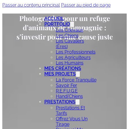
Passer au contenu principal
Passer au pied de page
Grain de Pixel
Photographe pour un refuge
ACCUEIL
PORTFOLIO
d’animaux de compagnie :
Les Chevaux
s’investir pour une cause juste
Les Chiens
Les Cavaliers
(ères)
Les Professionnels
Les Agriculteurs
Les Humains
MES CRÉATIONS
MES PROJETS
La Force Tranquille
Savoir Fer
R.E.F.U.G.E
Handi’Chiens
PRESTATIONS
Prestations Et
Tarifs
Offrez Vous Un
Tirage