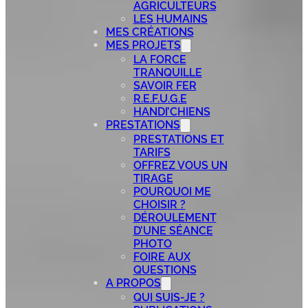
AGRICULTEURS
LES HUMAINS
MES CRÉATIONS
MES PROJETS
LA FORCE
TRANQUILLE
SAVOIR FER
R.E.F.U.G.E
HANDI’CHIENS
PRESTATIONS
PRESTATIONS ET
TARIFS
OFFREZ VOUS UN
TIRAGE
POURQUOI ME
CHOISIR ?
DÉROULEMENT
D’UNE SÉANCE
PHOTO
FOIRE AUX
QUESTIONS
A PROPOS
QUI SUIS-JE ?