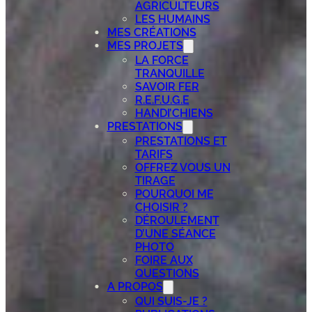
AGRICULTEURS
LES HUMAINS
MES CRÉATIONS
MES PROJETS
LA FORCE
TRANQUILLE
SAVOIR FER
R.E.F.U.G.E
HANDI’CHIENS
PRESTATIONS
PRESTATIONS ET
TARIFS
OFFREZ VOUS UN
TIRAGE
POURQUOI ME
CHOISIR ?
DÉROULEMENT
D’UNE SÉANCE
PHOTO
FOIRE AUX
QUESTIONS
A PROPOS
QUI SUIS-JE ?