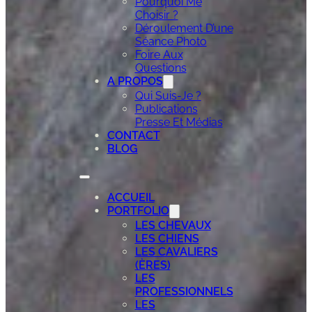
Pourquoi Me
Choisir ?
Déroulement D’une
Séance Photo
Foire Aux
Questions
A PROPOS
Qui Suis-Je ?
Publications
Presse Et Médias
CONTACT
BLOG
ACCUEIL
PORTFOLIO
LES CHEVAUX
LES CHIENS
LES CAVALIERS
(ÈRES)
LES
PROFESSIONNELS
LES