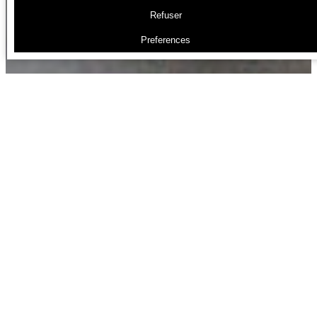
Refuser
Preferences
Les formateurs qui déforment
Salut à tous,
Aujourd’hui, on va parler d’un sujet qui me trotte
dans la tête depuis un moment, et si vous suivez
un peu le monde de la photographie équestre et
canine sur les réseaux, vous n’avez pas pu passer
à côté. On va parler des
« formateurs » en
photographie
.
Attention, ne vous méprenez pas : la transmission,