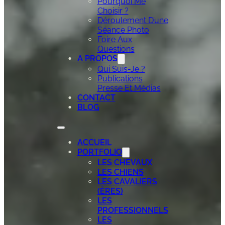
Pourquoi Me
Choisir ?
Déroulement D’une
Séance Photo
Foire Aux
Questions
A PROPOS
Qui Suis-Je ?
Publications
Presse Et Médias
CONTACT
BLOG
ACCUEIL
PORTFOLIO
LES CHEVAUX
LES CHIENS
LES CAVALIERS
(ÈRES)
LES
PROFESSIONNELS
LES