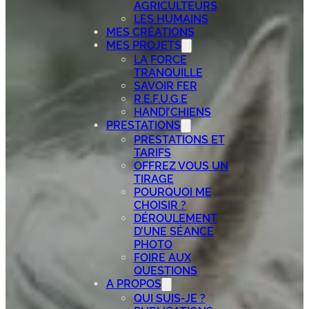
AGRICULTEURS
LES HUMAINS
MES CRÉATIONS
MES PROJETS
LA FORCE
TRANQUILLE
SAVOIR FER
R.E.F.U.G.E
HANDI’CHIENS
PRESTATIONS
PRESTATIONS ET
TARIFS
OFFREZ VOUS UN
TIRAGE
POURQUOI ME
CHOISIR ?
DÉROULEMENT
D’UNE SÉANCE
PHOTO
FOIRE AUX
QUESTIONS
A PROPOS
QUI SUIS-JE ?