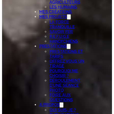
AGRICULTEURS
LES HUMAINS
MES CRÉATIONS
MES PROJETS
LA FORCE
TRANQUILLE
SAVOIR FER
R.E.F.U.G.E
HANDI’CHIENS
PRESTATIONS
PRESTATIONS ET
TARIFS
OFFREZ VOUS UN
TIRAGE
POURQUOI ME
CHOISIR ?
DÉROULEMENT
D’UNE SÉANCE
PHOTO
FOIRE AUX
QUESTIONS
A PROPOS
QUI SUIS-JE ?