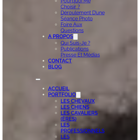
Pourquoi Me
Choisir ?
Déroulement D’une
Séance Photo
Foire Aux
Questions
A PROPOS
Qui Suis-Je ?
Publications
Presse Et Médias
CONTACT
BLOG
ACCUEIL
PORTFOLIO
LES CHEVAUX
LES CHIENS
LES CAVALIERS
(ÈRES)
LES
PROFESSIONNELS
LES