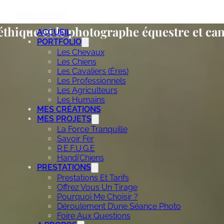
Grain de Pixel
éthique et le photographe équestre et ca
ACCUEIL
PORTFOLIO
Les Chevaux
Les Chiens
Les Cavaliers (ères)
Les Professionnels
Les Agriculteurs
Les Humains
MES CRÉATIONS
MES PROJETS
La Force Tranquille
Savoir Fer
R.E.F.U.G.E
Handi’Chiens
PRESTATIONS
Prestations Et Tarifs
Offrez Vous Un Tirage
Pourquoi Me Choisir ?
Déroulement D’une Séance Photo
Foire Aux Questions