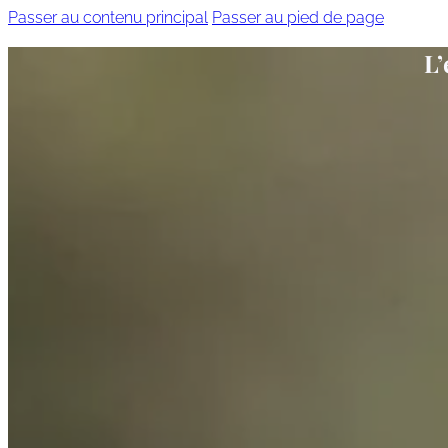
Passer au contenu principal
Passer au pied de page
L’