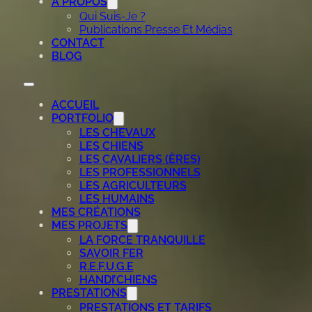
A PROPOS
Qui Suis-Je ?
Publications Presse Et Médias
CONTACT
BLOG
ACCUEIL
PORTFOLIO
LES CHEVAUX
LES CHIENS
LES CAVALIERS (ÈRES)
LES PROFESSIONNELS
LES AGRICULTEURS
LES HUMAINS
MES CRÉATIONS
MES PROJETS
LA FORCE TRANQUILLE
SAVOIR FER
R.E.F.U.G.E
HANDI’CHIENS
PRESTATIONS
PRESTATIONS ET TARIFS