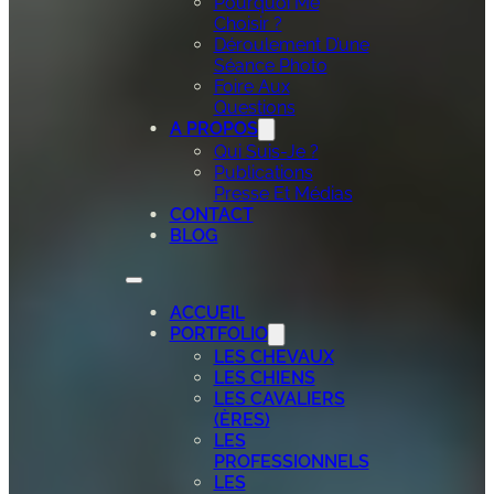
Pourquoi Me
Choisir ?
Déroulement D’une
Séance Photo
Foire Aux
Questions
A PROPOS
Qui Suis-Je ?
Publications
Presse Et Médias
CONTACT
BLOG
ACCUEIL
PORTFOLIO
LES CHEVAUX
LES CHIENS
LES CAVALIERS
(ÈRES)
LES
PROFESSIONNELS
LES