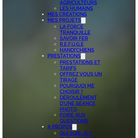
AGRICULTEURS
LES HUMAINS
MES CRÉATIONS
MES PROJETS
LA FORCE
TRANQUILLE
SAVOIR FER
R.E.F.U.G.E
HANDI’CHIENS
PRESTATIONS
PRESTATIONS ET
TARIFS
OFFREZ VOUS UN
TIRAGE
POURQUOI ME
CHOISIR ?
DÉROULEMENT
D’UNE SÉANCE
PHOTO
FOIRE AUX
QUESTIONS
A PROPOS
QUI SUIS-JE ?