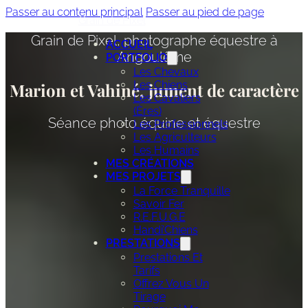
Passer au contenu principal
Passer au pied de page
Grain de Pixel
Grain de Pixel, photographe équestre à
ACCUEIL
Angoulême
PORTFOLIO
Les Chevaux
Les Chiens
Marion et Vahiné, jument de caractère
Les Cavaliers
(ères)
Séance photo équine et équestre
Les Professionnels
Les Agriculteurs
Les Humains
MES CRÉATIONS
MES PROJETS
La Force Tranquille
Savoir Fer
R.E.F.U.G.E
Handi’Chiens
PRESTATIONS
Prestations Et
Tarifs
Offrez Vous Un
Tirage