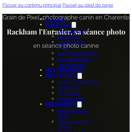
Passer au contenu principal
Passer au pied de page
Grain de Pixel
Grain de Pixel, photographe canin en Charente
ACCUEIL
PORTFOLIO
Rackham l’Eurasier, sa séance photo
Les Chevaux
Les Chiens
Les Cavaliers
en séance photo canine
(ères)
Les Professionnels
Les Agriculteurs
Les Humains
MES CRÉATIONS
MES PROJETS
La Force Tranquille
Savoir Fer
R.E.F.U.G.E
Handi’Chiens
PRESTATIONS
Prestations Et
Tarifs
Offrez Vous Un
Tirage